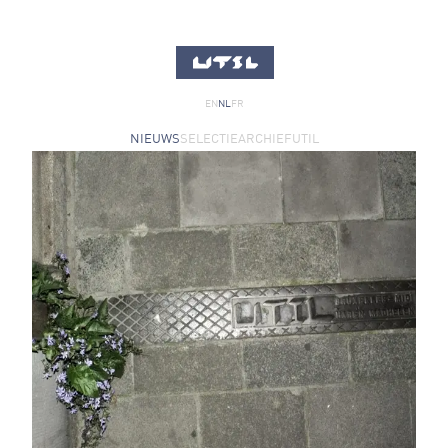
EN
NL
FR
NIEUWS
SELECTIE
ARCHIEF
UTIL