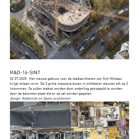
R&D-16-SINT
02.07.2020
Het nieuwe gebouw voor de stadsarchieven van Sint-Niklaas
krijgt stilaan vorm. De 3 grote massieve boxen in zichtbeton steunen elk op 2
kolommen. Ze zullen stabiel worden door onderling gekoppeld te worden
door de betonnen plaat die er op zal worden gegoten.
design
:
Robbrecht en Daem architecten