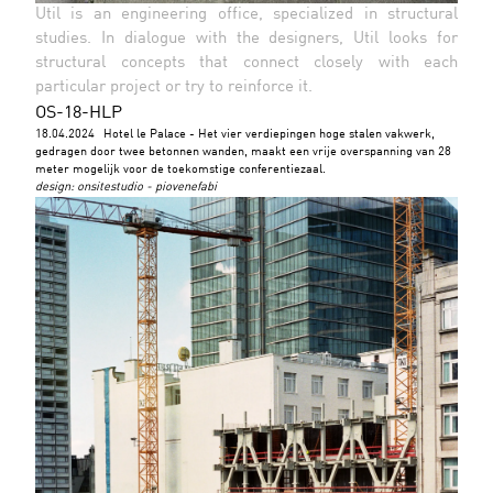
Util is an engineering office, specialized in structural
studies. In dialogue with the designers, Util looks for
structural concepts that connect closely with each
particular project or try to reinforce it.
OS-18-HLP
18.04.2024
Hotel le Palace - Het vier verdiepingen hoge stalen vakwerk,
gedragen door twee betonnen wanden, maakt een vrije overspanning van 28
meter mogelijk voor de toekomstige conferentiezaal.
design
:
onsitestudio - piovenefabi