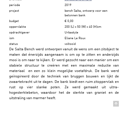
periode
2019
project
bench Salta, ontwerp voor een
betonnen bank
budget
€ 0,00
oppervlakte
200 (L) x 50 (W) x 40 (H)cm
opdrachtgever
Urbastyle
ism
Eliane Le Roux
status
voltooid
De Salta Bench werd ontworpen vanuit de wens om een zitobject te
maken dat énerzijds aangenaam is om op te zitten en anderzijds
mooi is om naar te kijken. Er werd gezocht naar een manier om een
stabiele structuur te creëren met een maximale reductie van
materiaal en een zo klein mogelijke voetafdruk. De bank werd
geïnspireerd door de techniek van bruggen bouwen en lijkt de
zwaartekracht uit te dagen. De bank biedt een ruim zitoppervlak en
rust op vier slanke poten. Ze werd gemaakt uit ultra-
hogesterktebeton, waardoor het de sterkte van graniet en de
uitstraling van marmer heeft.
Back to