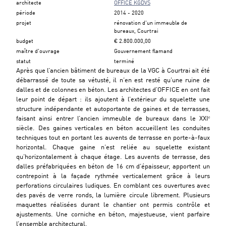
Previous slide
Next s
architecte
OFFICE KGDVS
période
2014
-
2020
projet
rénovation d'un immeuble de
bureaux, Courtrai
budget
€ 2.800.000,00
maître d'ouvrage
Gouvernement flamand
statut
terminé
Après que l’ancien bâtiment de bureaux de la VGC à Courtrai ait été
débarrassé de toute sa vétusté, il n’en est resté qu’une ruine de
dalles et de colonnes en béton. Les architectes d’OFFICE en ont fait
leur point de départ : ils ajoutent à l’extérieur du squelette une
structure indépendante et autoportante de gaines et de terrasses,
faisant ainsi entrer l’ancien immeuble de bureaux dans le XXIᵉ
siècle. Des gaines verticales en béton accueillent les conduites
techniques tout en portant les auvents de terrasse en porte-à-faux
horizontal. Chaque gaine n’est reliée au squelette existant
qu’horizontalement à chaque étage. Les auvents de terrasse, des
dalles préfabriquées en béton de 16 cm d’épaisseur, apportent un
contrepoint à la façade rythmée verticalement grâce à leurs
perforations circulaires ludiques. En comblant ces ouvertures avec
des pavés de verre ronds, la lumière circule librement. Plusieurs
maquettes réalisées durant le chantier ont permis contrôle et
ajustements. Une corniche en béton, majestueuse, vient parfaire
l’ensemble architectural.